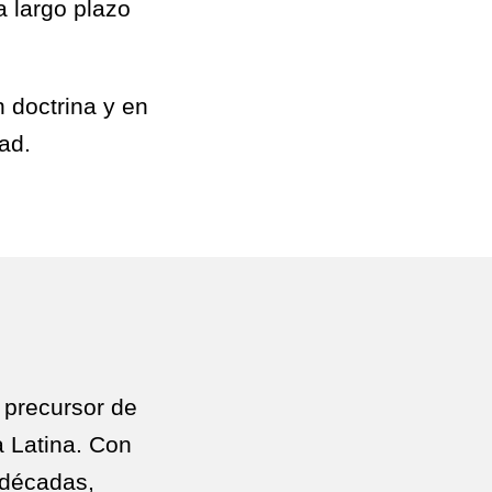
a largo plazo
 doctrina y en
dad.
y precursor de
 Latina. Con
s décadas,