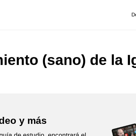
D
iento (sano) de la I
ideo y más
guía de estudio, encontrará el