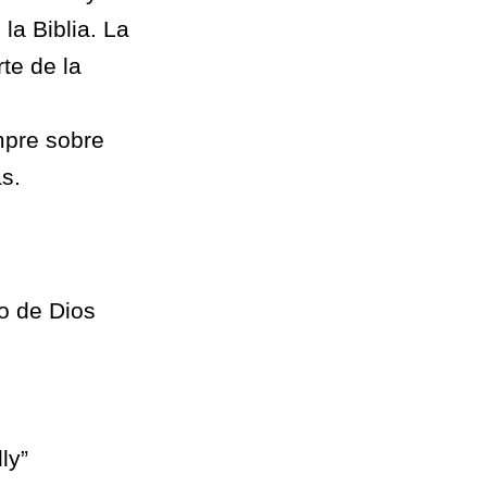
la Biblia. La
te de la
mpre sobre
s.
no de Dios
ly”