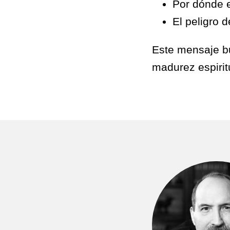
Por dónde e
El peligro d
Este mensaje bu
madurez espiritu