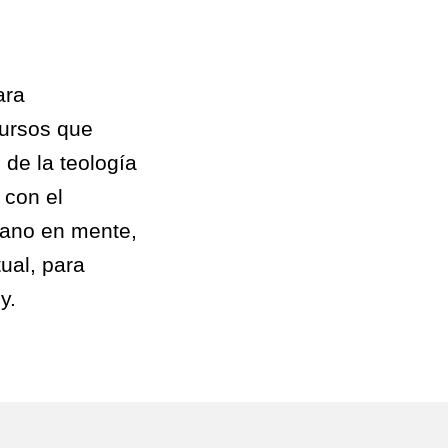
ara
cursos que
 de la teología
 con el
cano en mente,
ual, para
y.