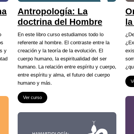
na
Antropología: La
Or
doctrina del Hombre
la
o
En este libro curso estudiamos todo lo
¿De
os
referente al hombre. El contraste entre la
¿Ex
s y
creación y la teoría de la evolución. El
exi
ntad
cuerpo humano, la espiritualidad del ser
som
humano. La relación entre espíritu y cuerpo,
¿qu
entre espíritu y alma, el futuro del cuerpo
V
humano y más.
Ver curso