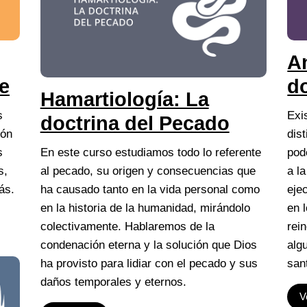
A
e
do
Hamartiología: La
s
Exi
doctrina del Pecado
ión
dis
s
En este curso estudiamos todo lo referente
pod
s,
al pecado, su origen y consecuencias que
a l
ás.
ha causado tanto en la vida personal como
eje
en la historia de la humanidad, mirándolo
en 
colectivamente. Hablaremos de la
rei
condenación eterna y la solución que Dios
alg
ha provisto para lidiar con el pecado y sus
san
daños temporales y eternos.
V